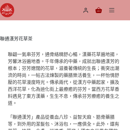
聯通漢芳花草茶
聯翩一氣串芬芳，通骨絡精舒心暢，漢藥花草遍地揚，
芳馨沐浴遍地香。千年傳承的中藥，成就出聯通漢芳的
根本；芬芳遼闊的花草，滋養著傳統的生長；衝突出潮
流的時尚，一帖古法煉製的藥膳樂活養生，一杯怡情舒
壓的花草漫度時光。傳承兩代，從漢方中藥起家，擴及
西洋花草，化為迪化街上最療癒的芬芳。當西方花草香
料遇見了東方漢藥，生生不息，傳承芬芳療癒的養生之
道。
「聯通漢芳」產品從養血八珍、益智天麻、筋骨藥膳
等，到外用的潔髮包、沐浴包，一應俱全。此外，還有