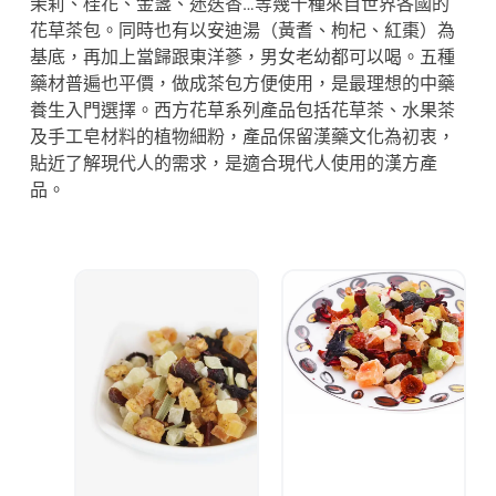
茉莉、桂花、金盞、迷迭香…等幾十種來自世界各國的
花草茶包。同時也有以安迪湯（黃耆、枸杞、紅棗）為
基底，再加上當歸跟東洋蔘，男女老幼都可以喝。五種
藥材普遍也平價，做成茶包方便使用，是最理想的中藥
養生入門選擇。西方花草系列產品包括花草茶、水果茶
及手工皂材料的植物細粉，產品保留漢藥文化為初衷，
貼近了解現代人的需求，是適合現代人使用的漢方產
品。