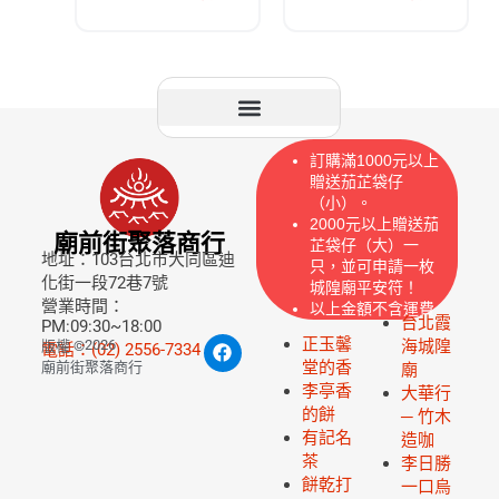
訂購滿1000元以上
贈送茄芷袋仔
（小）。
2000元以上贈送茄
廟前街聚落商行
芷袋仔（大）一
地址：103台北市大同區迪
只，並可申請一枚
化街一段72巷7號
城隍廟平安符！
營業時間：
以上金額不含運費
台北霞
PM:09:30~18:00
正玉馨
2026
海城隍
版權 ©
電話：(02) 2556-7334
堂的香
廟前街聚落商行
廟
李亭香
大華行
的餅
─ 竹木
有記名
造咖
茶
李日勝
餅乾打
一口烏