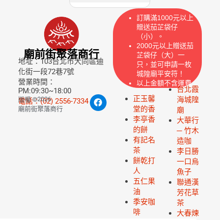
訂購滿1000元以上
贈送茄芷袋仔
（小）。
2000元以上贈送茄
廟前街聚落商行
芷袋仔（大）一
地址：103台北市大同區迪
只，並可申請一枚
化街一段72巷7號
城隍廟平安符！
營業時間：
以上金額不含運費
台北霞
PM:09:30~18:00
正玉馨
2026
海城隍
版權 ©
電話：(02) 2556-7334
堂的香
廟前街聚落商行
廟
李亭香
大華行
的餅
─ 竹木
有記名
造咖
茶
李日勝
餅乾打
一口烏
人
魚子
五仁果
聯通漢
油
芳花草
季安咖
茶
啡
大春煉