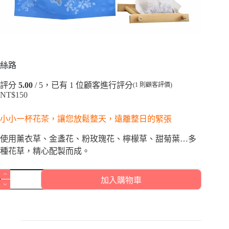
絲路
評分
5.00
/ 5，已有
1
位顧客進行評分
(
1
則顧客評價)
NT$
150
小小一杯花茶，讓您放鬆整天，遠離整日的緊張
使用薰衣草、金盞花、粉玫瑰花、檸檬草、甜菊葉…多
種花草，精心配製而成。
加入購物車