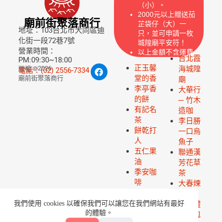
（小）。
2000元以上贈送茄
廟前街聚落商行
芷袋仔（大）一
地址：103台北市大同區迪
只，並可申請一枚
化街一段72巷7號
城隍廟平安符！
營業時間：
以上金額不含運費
台北霞
PM:09:30~18:00
正玉馨
2026
海城隍
版權 ©
電話：(02) 2556-7334
堂的香
廟前街聚落商行
廟
李亭香
大華行
的餅
─ 竹木
有記名
造咖
茶
李日勝
餅乾打
一口烏
人
魚子
五仁果
聯通漢
油
芳花草
季安咖
茶
啡
大春煉
皂
我們使用 cookies 以確保我們可以讓您在我們網站有最好
伴手禮
的體驗。
組合包