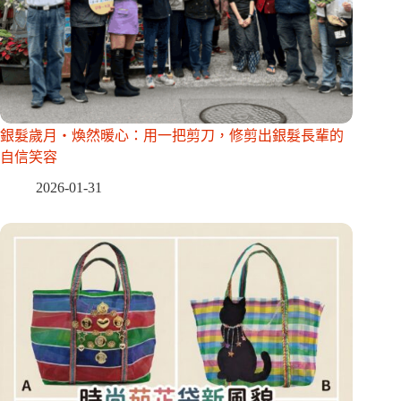
銀髮歲月・煥然暖心：用一把剪刀，修剪出銀髮長輩的
自信笑容
2026-01-31