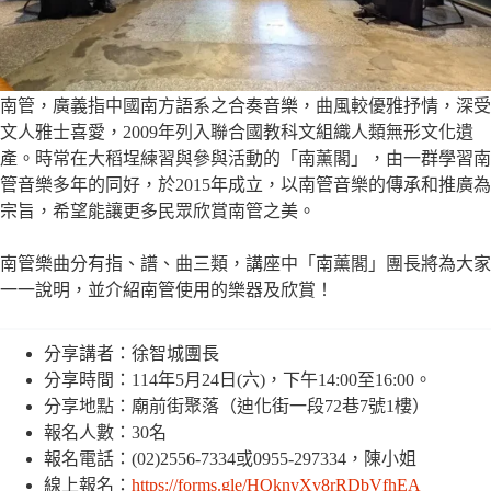
南管，廣義指中國南方語系之合奏音樂，曲風較優雅抒情，深受
文人雅士喜愛，2009年列入聯合國教科文組織人類無形文化遺
產。時常在大稻埕練習與參與活動的「南薰閣」，由一群學習南
管音樂多年的同好，於2015年成立，以南管音樂的傳承和推廣為
宗旨，希望能讓更多民眾欣賞南管之美。
南管樂曲分有指、譜、曲三類，講座中「南薰閣」團長將為大家
一一說明，並介紹南管使用的樂器及欣賞！
分享講者：徐智城團長
分享時間：114年5月24日(六)，下午14:00至16:00。
分享地點：廟前街聚落（迪化街一段72巷7號1樓）
報名人數：30名
報名電話：(02)2556-7334或0955-297334，陳小姐
線上報名：
https://forms.gle/HQknyXv8rRDbVfhEA